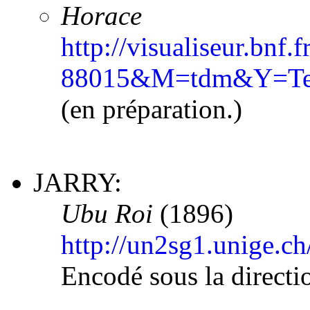
Horace
http://visualiseur.bn
88015&M=tdm&Y=Te
(en préparation.)
JARRY:
Ubu Roi
(1896)
http://un2sg1.unige.c
Encodé sous la directi