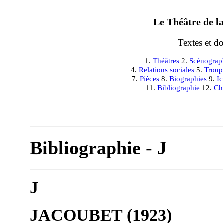
Le Théâtre de la
Textes et d
1.
Théâtres
2.
Scénograp
4.
Relations sociales
5.
Troup
7.
Pièces
8.
Biographies
9.
I
11.
Bibliographie
12.
Ch
Bibliographie - J
J
JACOUBET (1923)