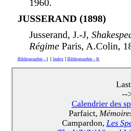
1960.
JUSSERAND (1898)
Jusserand, J.-J,
Shakespea
Régime
Paris, A.Colin, 1
Bibliographie - I
[
Index
]
Bibliographie - K
Las
--
Calendrier des s
Parfaict,
Mémoires
Campardon,
Les Spe