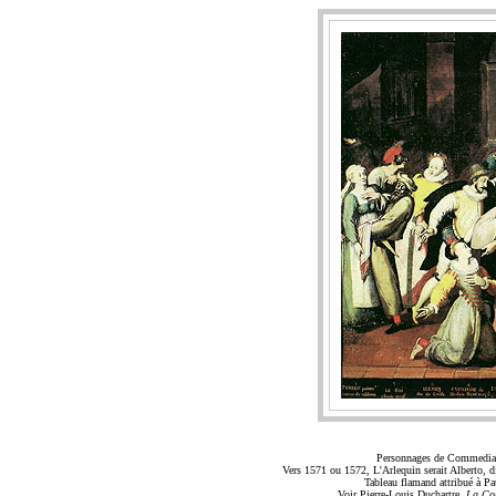
Personnages de Commedia d
Vers 1571 ou 1572, L'Arlequin serait Alberto, d
Tableau flamand attribué à P
Voir Pierre-Louis Duchartre,
La Com