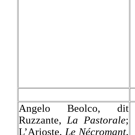
Angelo Beolco, dit
Ruzzante,
La Pastorale
;
L’Arioste,
Le Nécromant
,