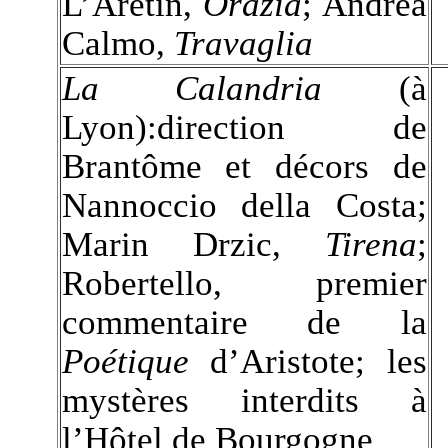
L’Arètin,
Orazia
; Andréa
Calmo,
Travaglia
La Calandria
(à
Lyon):direction de
Brantôme et décors de
Nannoccio della Costa;
Marin Drzic,
Tirena
;
Robertello, premier
commentaire de la
Poétique
d’Aristote; les
mystères interdits à
l’Hôtel de Bourgogne