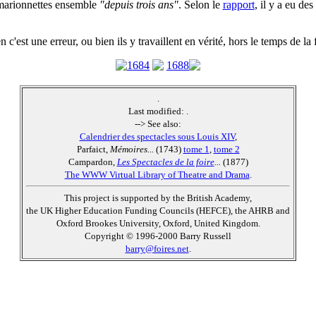
 marionnettes ensemble
"depuis trois ans"
. Selon le
rapport
, il y a eu de
n c'est une erreur, ou bien ils y travaillent en vérité, hors le temps de la
1684
1688
.
Last modified:
.
--> See also:
Calendrier des spectacles sous Louis XIV
,
Parfaict,
Mémoires...
(1743)
tome 1
,
tome 2
Campardon,
Les Spectacles de la foire
...
(1877)
The WWW Virtual Library of Theatre and Drama
.
This project is supported by the British Academy,
the UK Higher Education Funding Councils (HEFCE), the AHRB and
Oxford Brookes University, Oxford, United Kingdom.
Copyright © 1996-2000 Barry Russell
barry@foires.net
.