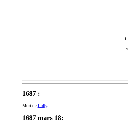
1
9
1687 :
Mort de
Lully
.
1687 mars 18
: