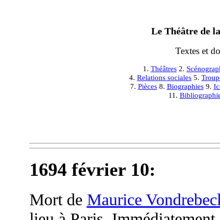
Le Théâtre de la
Textes et d
1.
Théâtres
2.
Scénograp
4.
Relations sociales
5.
Troup
7.
Pièces
8.
Biographies
9.
I
11.
Bibliographi
1694 février 10:
Mort de
Maurice Vondrebec
lieu à Paris. Immédiatement