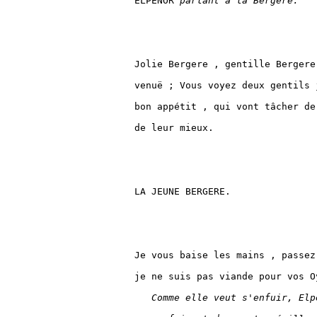
ELPENOR 
parlant à la Bergere.
Jolie Bergere , gentille Bergere
venuë ; Vous voyez deux gentils 
bon appétit , qui vont tâcher de
de leur mieux.

LA JEUNE BERGERE.

Je vous baise les mains , passez
je ne suis pas viande pour vos Oy
Comme elle veut s'enfuir, Elp