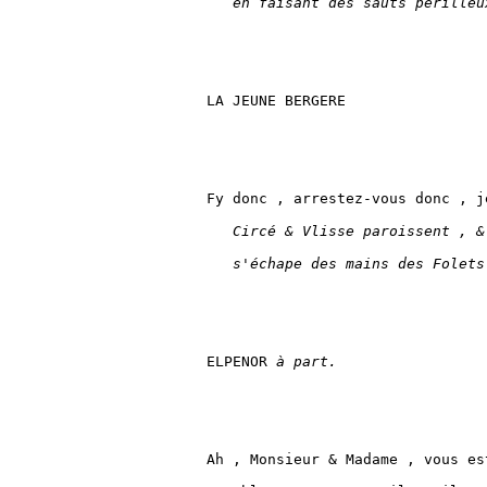
en faisant des sauts périlleu
LA JEUNE BERGERE

Fy donc , arrestez-vous donc , j
Circé & Vlisse paroissent , &
s'échape des mains des Folets
ELPENOR 
à part.
Ah , Monsieur & Madame , vous es