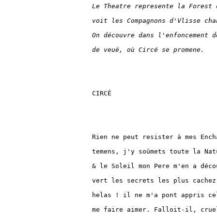
Le Theatre represente la Forest 
voit les Compagnons d'Vlisse cha
On découvre dans l'enfoncement d
de veuë, où Circé se promene.
CIRCÉ

Rien ne peut resister à mes Encha
temens, j'y soûmets toute la Natu
& le Soleil mon Pere m'en a décou
vert les secrets les plus cachez 
helas ! il ne m'a pont appris cel
me faire aimer. Falloit-il, crue