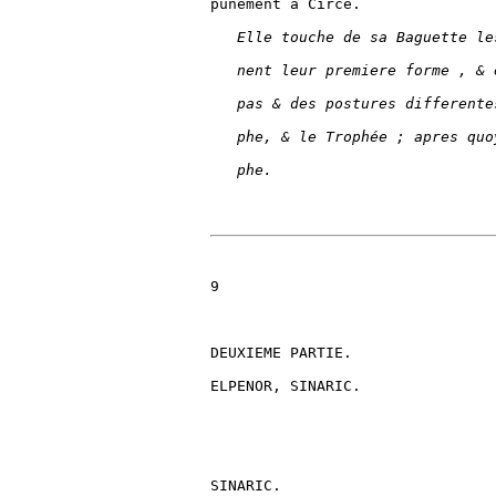
punément à Circé.

Elle touche de sa Baguette le
nent leur premiere forme , & 
pas & des postures differente
phe, & le Trophée ; apres quo
phe.
9

DEUXIEME PARTIE.

ELPENOR, SINARIC.

SINARIC.
