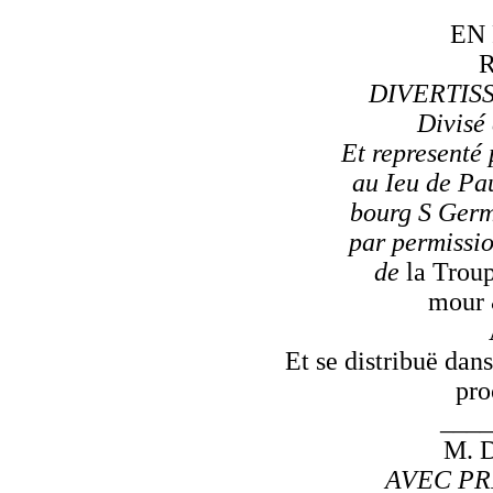
EN
DIVERTIS
Divisé 
Et representé 
au Ieu de Pa
bourg S Germ
par permissi
de
la Troup
mour 
Et se distribuë dan
pro
____
M. 
AVEC PR