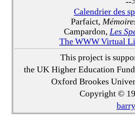
--
Calendrier des s
Parfaict,
Mémoires
Campardon,
Les Spe
The WWW Virtual Lib
This project is supp
the UK Higher Education Fun
Oxford Brookes Univer
Copyright © 19
barr