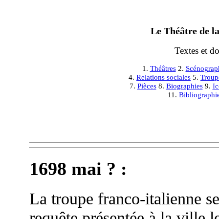
Le Théâtre de la
Textes et d
1.
Théâtres
2.
Scénograp
4.
Relations sociales
5.
Troup
7.
Pièces
8.
Biographies
9.
I
11.
Bibliographi
1698 mai
? :
La troupe franco-italienne s
requête présentée à la ville 