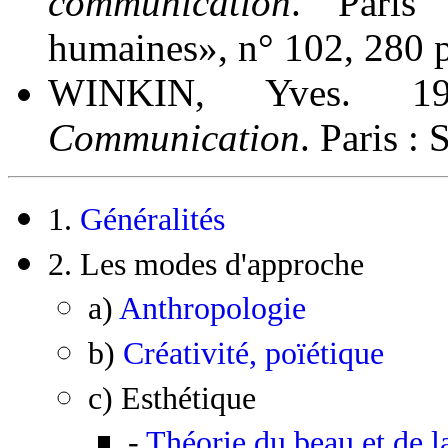
communication
. Paris 
humaines», n° 102, 280 p
WINKIN, Yves. 1
Communication
. Paris :
1.
Généralités
2. Les modes d'approche
a)
Anthropologie
b)
Créativité, poïétique
c) Esthétique
-
Théorie du beau et de l