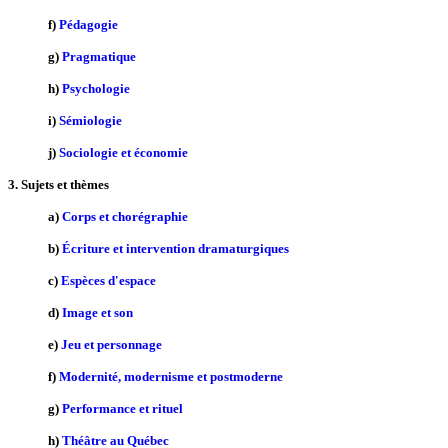
f)
Pédagogie
g)
Pragmatique
h)
Psychologie
i)
Sémiologie
j)
Sociologie et économie
3. Sujets et thèmes
a)
Corps et chorégraphie
b)
Écriture et intervention dramaturgiques
c)
Espèces d'espace
d)
Image et son
e)
Jeu et personnage
f)
Modernité, modernisme et postmoderne
g)
Performance et rituel
h)
Théâtre au Québec