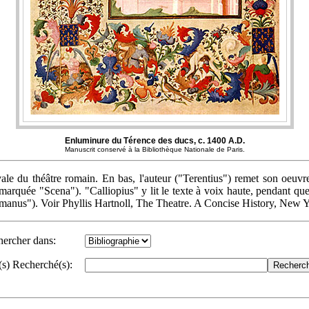
Enluminure du Térence des ducs, c. 1400 A.D.
Manuscrit conservé à la Bibliothèque Nationale de Paris.
ale du théâtre romain. En bas, l'auteur ("Terentius") remet son oeuvre
marquée "Scena"). "Calliopius" y lit le texte à voix haute, pendant qu
 romanus"). Voir Phyllis Hartnoll, The Theatre. A Concise History, New
ercher dans:
s) Recherché(s):